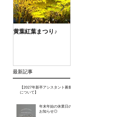
黄葉紅葉まつり♪
☆STARS展☆
最新記事
【2027年新卒アシスタント募集
について】​​
年末年始の休業日の
お知らせ◎