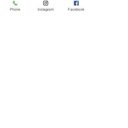
Phone
Instagram
Facebook
【2026年度新卒recruit】&【中
途アシスタント】募集のお知ら
せ
◎明日のご予約状況
◎
新年、明けましてお
めでとうございます
◎年末年始営業のお知らせ◎
大人マッシュショー