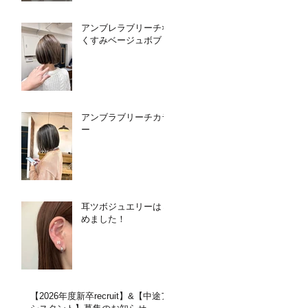
アンブレラブリーチ×
くすみベージュボブ
アンブラブリーチカラ
ー
耳ツボジュエリーはじ
めました！
【2026年度新卒recruit】&【中途ア