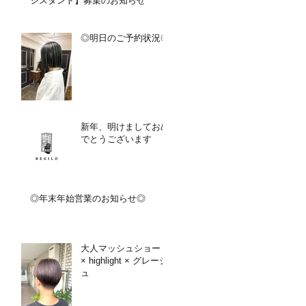
シスタント】募集のお知らせ
◎明日のご予約状況◎
新年、明けましておめ
でとうございます
◎年末年始営業のお知らせ◎
大人マッシュショート
× highlight × グレージ
ュ