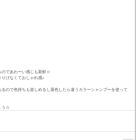
るのであわーい感じも新鮮☆
さりげなくておしゃれ感♪
あるので色持ちも楽しめるし退色したら違うカラーシャンプーを使って
ょう☆