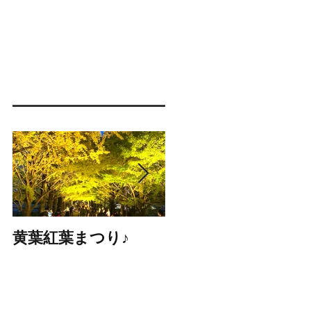
黄葉紅葉まつり♪
☆STARS展☆