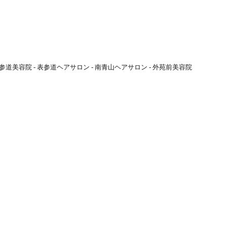
参道美容院 - 表参道ヘアサロン - 南青山ヘアサロン - 外苑前美容院