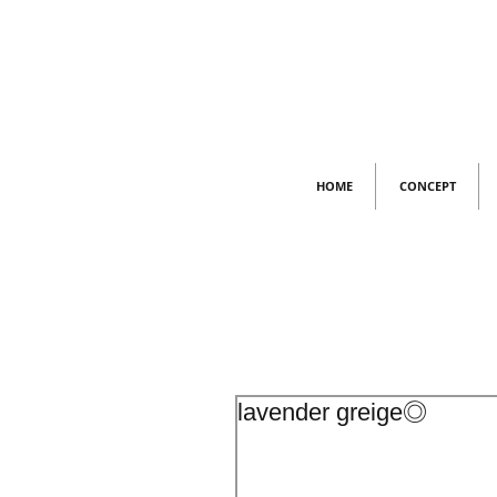
HOME
CONCEPT
lavender greige◎