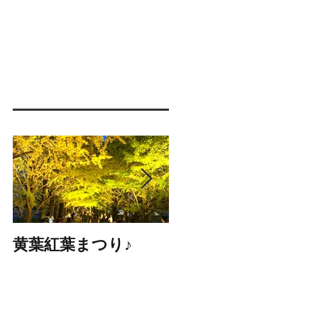
黄葉紅葉まつり♪
☆STARS展☆